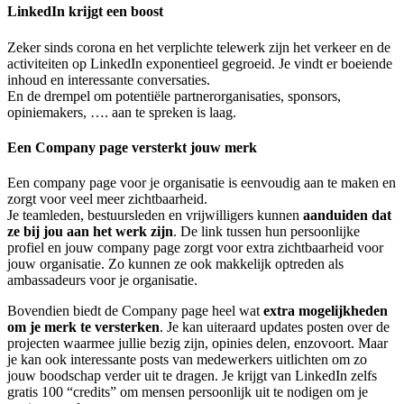
LinkedIn krijgt een boost
Zeker sinds corona en het verplichte telewerk zijn het verkeer en de
activiteiten op LinkedIn exponentieel gegroeid. Je vindt er boeiende
inhoud en interessante conversaties.
En de drempel om potentiële partnerorganisaties, sponsors,
opiniemakers, …. aan te spreken is laag.
Een Company page versterkt jouw merk
Een company page voor je organisatie is eenvoudig aan te maken en
zorgt voor veel meer zichtbaarheid.
Je teamleden, bestuursleden en vrijwilligers kunnen
aanduiden dat
ze bij jou aan het werk zijn
. De link tussen hun persoonlijke
profiel en jouw company page zorgt voor extra zichtbaarheid voor
jouw organisatie. Zo kunnen ze ook makkelijk optreden als
ambassadeurs voor je organisatie.
Bovendien biedt de Company page heel wat
extra mogelijkheden
om je merk te versterken
. Je kan uiteraard updates posten over de
projecten waarmee jullie bezig zijn, opinies delen, enzovoort. Maar
je kan ook interessante posts van medewerkers uitlichten om zo
jouw boodschap verder uit te dragen. Je krijgt van LinkedIn zelfs
gratis 100 “credits” om mensen persoonlijk uit te nodigen om je