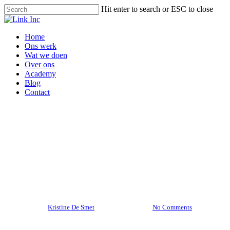
Skip
Hit enter to search or ESC to close
to
Close
main
Search
content
Menu
Home
Ons werk
Wat we doen
Over ons
Academy
Blog
Contact
Impact via sociale media
Overheid of vzw? Een
company page op LinkedIn is
écht nuttig!
By
Kristine De Smet
maart 30, 2022
No Comments